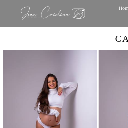
Hom
C